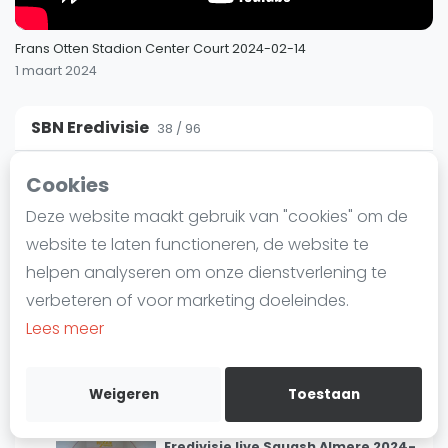
36
13
Laatste
13 maart 2024
Frans Otten Stadion Center Court 2024-02-14
Alles
1 maart 2024
SBN Eredivisie | Frans Otten
SBN Eredivisie
37
Stadion Amsterdam 2024-03-06
SBN Eredivisie
6 maart 2024
Agenda
38 / 96
Frans Otten Stadion SBN
Cookies
Squash
Competitie 2024-02-14
Deze website maakt gebruik van "cookies" om de
1 maart 2024
Squash Amsterdam
website te laten functioneren, de website te
Squash Rotterdam
SBN Eredivisie | Frans Otten
helpen analyseren om onze dienstverlening te
39
Stadion Amsterdam 2024-02-28
Squash Den Haag
verbeteren of voor marketing doeleindes.
1 maart 2024
Squash Utrecht
Lees meer
Squash Nijmegen
Eredivisie Live CS Drachten 2024-
Squash Apeldoorn
40
02-28
Weigeren
Toestaan
28 februari 2024
Ranglijsten
Eredivisie live Squash Almere 2024-