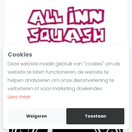
Laatste
Alles
SBN Eredivisie
Agenda
Cookies
Squash
Deze website maakt gebruik van "cookies" om de
Squash Amsterdam
All Inn Squash
website te laten functioneren, de website te
Utrecht
Squash Rotterdam
helpen analyseren om onze dienstverlening te
12 Banen
Squash Den Haag
verbeteren of voor marketing doeleindes.
Squash Utrecht
Bekijk locatie
Lees meer
Squash Nijmegen
Squash Apeldoorn
Weigeren
Toestaan
Ranglijsten