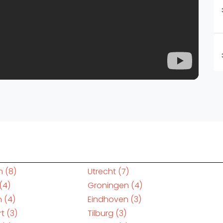
m
(8)
Utrecht
(7)
(4)
Groningen
(4)
n
(4)
Eindhoven
(3)
rt
(3)
Tilburg
(3)