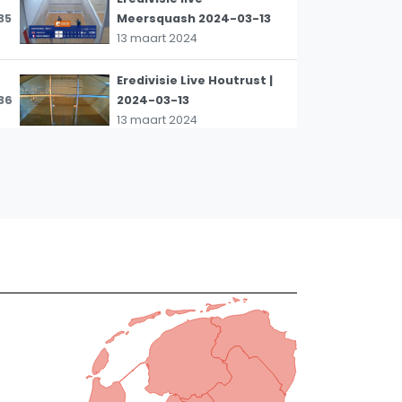
35
Meersquash 2024-03-13
13 maart 2024
Eredivisie Live Houtrust |
36
2024-03-13
13 maart 2024
SBN Eredivisie | Frans
Otten Stadion
37
Amsterdam 2024-03-06
6 maart 2024
Frans Otten Stadion SBN
38
Competitie 2024-02-14
1 maart 2024
SBN Eredivisie | Frans
Otten Stadion
39
Amsterdam 2024-02-28