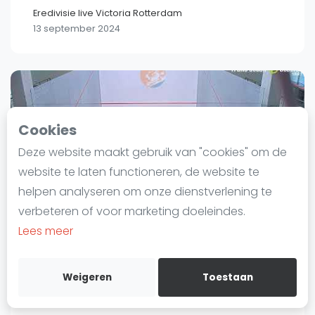
Eredivisie live Victoria Rotterdam
Laatste
13 september 2024
Alles
SBN Eredivisie
Agenda
Cookies
Squash
Deze website maakt gebruik van "cookies" om de
Squash Amsterdam
website te laten functioneren, de website te
Squash Rotterdam
helpen analyseren om onze dienstverlening te
Squash Den Haag
verbeteren of voor marketing doeleindes.
Squash Utrecht
Lees meer
SBN Eredivisie | Frans Otten Stadion
Squash Nijmegen
Amsterdam 2024-06-13
Squash Apeldoorn
SBN Eredivisie | Frans Otten Stadion Amsterdam 2024-
Weigeren
Toestaan
06-13
Ranglijsten
13 juni 2024