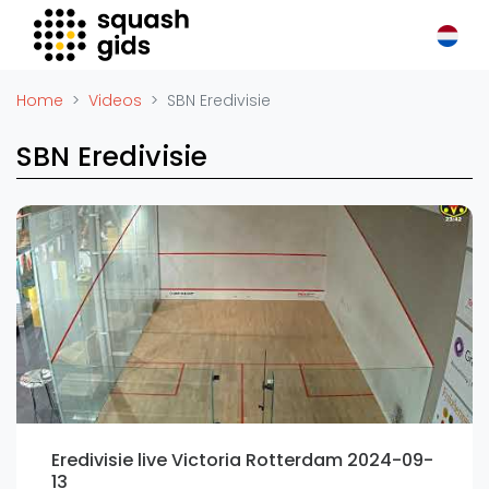
Squash Gids
Locaties
Home
Videos
SBN Eredivisie
Organisaties
SBN Eredivisie
Winkels
Merken
Trainers
Reserveringssystemen
Overige
Podcasts
Zakelijk
Adverteren
Vacatures
Eredivisie live Victoria Rotterdam 2024-09-
Video's
13