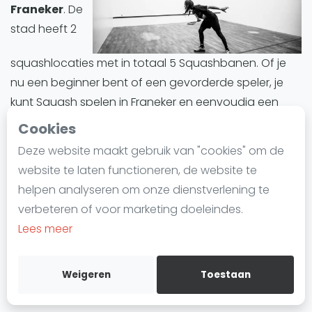
Franeker
. De
Laatste
stad heeft 2
Alles
squashlocaties met in totaal 5 Squashbanen. Of je
SBN Eredivisie
nu een beginner bent of een gevorderde speler, je
Agenda
kunt Squash spelen in Franeker en eenvoudig een
baan reserveren.
Cookies
Squash
Deze website maakt gebruik van "cookies" om de
Franeker biedt een divers aanbod aan Squashbanen.
Squash Amsterdam
website te laten functioneren, de website te
Alle Squashbanen in Franeker zijn indoor.
Squash Rotterdam
helpen analyseren om onze dienstverlening te
Squash Den Haag
verbeteren of voor marketing doeleindes.
Squashbanen in Franeker
zijn ideaal voor iedereen
Squash Utrecht
Lees meer
die deze trend wil uitproberen of zijn vaardigheden
Squash Nijmegen
wil verbeteren. Of het nu gaat om training, informele
Squash Apeldoorn
wedstrijden of competities, Franeker is een ideale plek
Weigeren
Toestaan
Ranglijsten
om in de wereld van Squash te duiken.