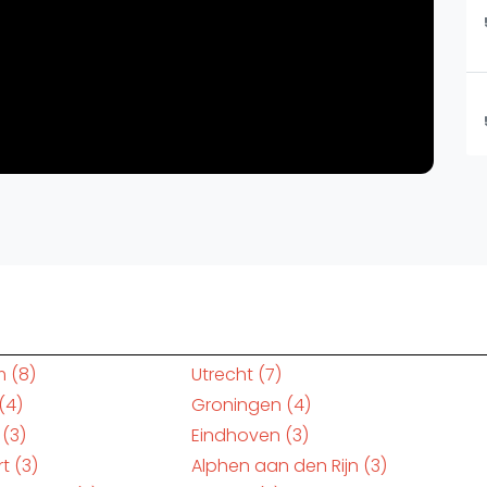
m
(8)
Utrecht
(7)
(4)
Groningen
(4)
(3)
Eindhoven
(3)
rt
(3)
Alphen aan den Rijn
(3)