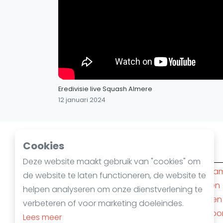
Eredivisie live Squash Almere
12 januari 2024
Cookies
Squashsteden
Deze website maakt gebruik van "cookies" om
Amsterdam
(10)
Rotterda
de website te laten functioneren, de website te
Den Haag
(6)
Nijmegen
helpen analyseren om onze dienstverlening te
Apeldoorn
(4)
Mechelen
verbeteren of voor marketing doeleindes.
Almere
(3)
Amersfoo
Lees meer