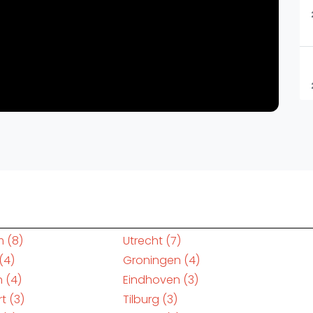
m
(8)
Utrecht
(7)
(4)
Groningen
(4)
n
(4)
Eindhoven
(3)
rt
(3)
Tilburg
(3)