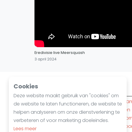
Eredivisie live Meersquash
3 april 2024
Cookies
Squashsteden
Deze website maakt gebruik van "cookies" om
Amsterdam
(10)
Rotterda
de website te laten functioneren, de website te
Den Haag
(6)
Nijmegen
helpen analyseren om onze dienstverlening te
's-Hertogenbosch
(4)
Apeldoor
verbeteren of voor marketing doeleindes.
Almere
(3)
Amersfoo
Lees meer