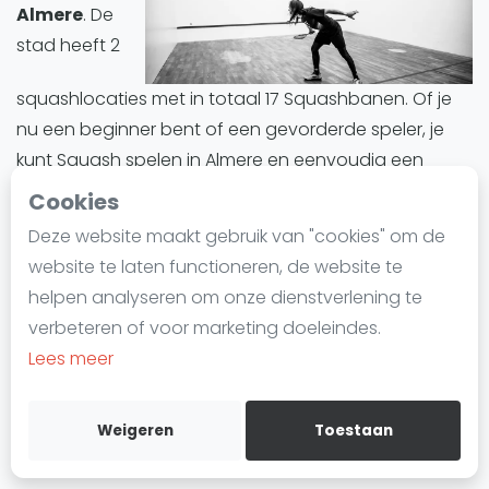
Almere
. De
Laatste
stad heeft 2
Alles
squashlocaties met in totaal 17 Squashbanen. Of je
SBN Eredivisie
nu een beginner bent of een gevorderde speler, je
Agenda
kunt Squash spelen in Almere en eenvoudig een
baan reserveren.
Cookies
Squash
Deze website maakt gebruik van "cookies" om de
Almere biedt een divers aanbod aan Squashbanen.
Squash Amsterdam
website te laten functioneren, de website te
Alle Squashbanen in Almere zijn indoor.
Squash Rotterdam
helpen analyseren om onze dienstverlening te
Squash Den Haag
verbeteren of voor marketing doeleindes.
Squashbanen in Almere
zijn ideaal voor iedereen
Squash Utrecht
Lees meer
die deze trend wil uitproberen of zijn vaardigheden
Squash Nijmegen
wil verbeteren. Of het nu gaat om training, informele
Squash Apeldoorn
wedstrijden of competities, Almere is een ideale plek
Weigeren
Toestaan
Ranglijsten
om in de wereld van Squash te duiken.