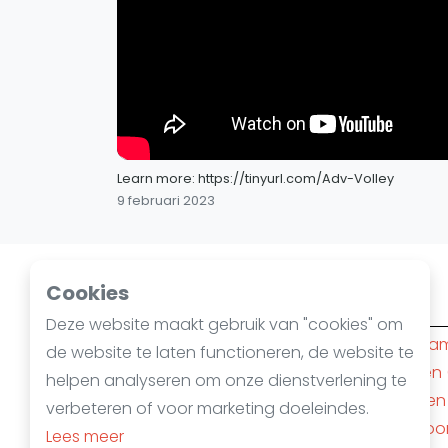
Learn more: https://tinyurl.com/Adv-Volley
9 februari 2023
Cookies
Squashsteden
Deze website maakt gebruik van "cookies" om
Amsterdam
(10)
Rotterda
de website te laten functioneren, de website te
Den Haag
(6)
Nijmegen
helpen analyseren om onze dienstverlening te
Apeldoorn
(4)
Mechelen
verbeteren of voor marketing doeleindes.
Almere
(3)
Amersfoo
Lees meer