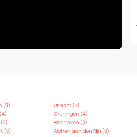
m
(8)
Utrecht
(7)
(4)
Groningen
(4)
(3)
Eindhoven
(3)
rt
(3)
Alphen aan den Rijn
(3)