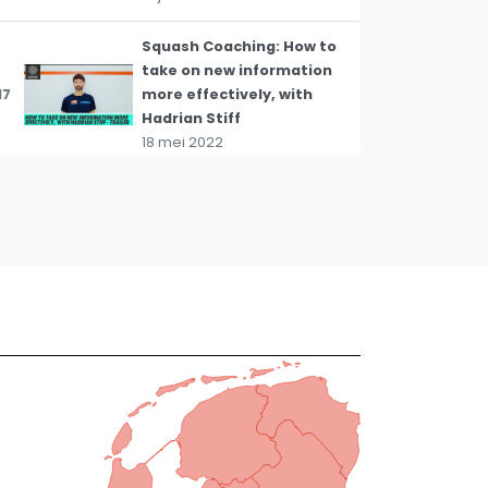
Squash Coaching: How to
take on new information
17
more effectively, with
Hadrian Stiff
18 mei 2022
Squash Coaching: How To
Develop A Stronger
18
Mindset For Squash |
Trailer
24 januari 2022
Squash Tips: Adapting To
Your Situation - Skill
19
Development & Ball
Control with Lee Drew
8 maart 2021
THE VIEW FROM ABOVE: