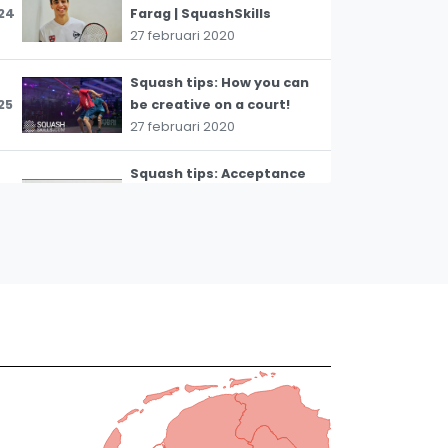
24
Farag | SquashSkills
27 februari 2020
Squash tips: How you can
25
be creative on a court!
27 februari 2020
Squash tips: Acceptance
& mental approach with
26
Ali Farag
27 februari 2020
Squash tips: Mental
toughness - Decrease
27
pressure on yourself
27 februari 2020