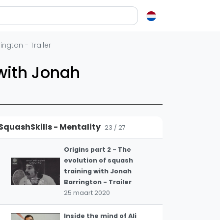
26 december 2020
Squash tips: Origins Part
2 - The Barringtons give
en over squash
ington - Trailer
21
their view on court
sprints
ash?
 with Jonah
27 maart 2020
e op letten als je een racket koopt
squash zo leuk?
Squash tips: Origins part
2 - The evolution of
22
elen
squash - Intro
SquashSkills - Mentality
26 maart 2020
23 / 27
ieken in squash
ket vinden
Origins part 2 - The
evolution of squash
tiek
training with Jonah
gon
Barrington - Trailer
25 maart 2020
Inside the mind of Ali