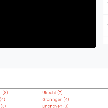
m
(8)
Utrecht
(7)
(4)
Groningen
(4)
(3)
Eindhoven
(3)