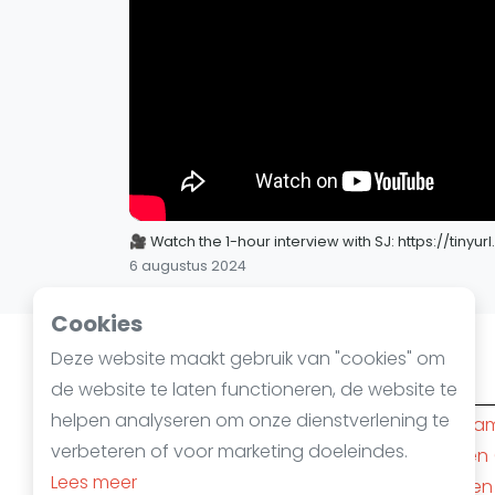
🎥 Watch the 1-hour interview with SJ: https://tiny
6 augustus 2024
Cookies
Deze website maakt gebruik van "cookies" om
Squashsteden
de website te laten functioneren, de website te
helpen analyseren om onze dienstverlening te
Amsterdam
(10)
Rotterda
verbeteren of voor marketing doeleindes.
Den Haag
(6)
Nijmegen
Lees meer
Apeldoorn
(4)
Mechelen