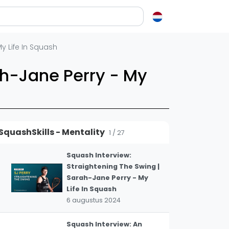
en over squash
y Life In Squash
ash?
ah-Jane Perry - My
e op letten als je een racket koopt
squash zo leuk?
elen
SquashSkills - Mentality
1 / 27
ieken in squash
ket vinden
Squash Interview:
Straightening The Swing |
tiek
Sarah-Jane Perry - My
gon
Life In Squash
6 augustus 2024
Squash Interview: An