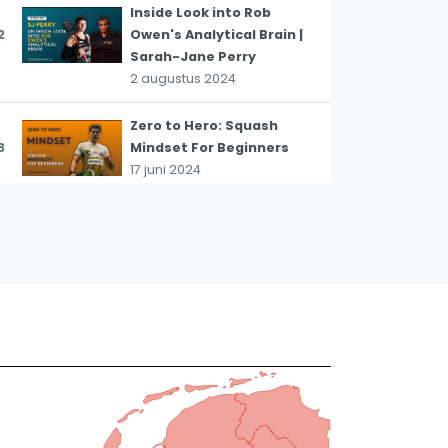
Inside Look into Rob
2
Owen's Analytical Brain |
Sarah-Jane Perry
2 augustus 2024
Zero to Hero: Squash
3
Mindset For Beginners
17 juni 2024
Squash Tips: Jonathon
Power Discussing Regrets
4
| POWER Documentary |
Part Two
17 april 2024
Squash Tips: "Squash Is
Tough" - POWER | PART
5
ONE - With Jonathon
Power
17 april 2024