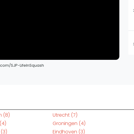
url.com/SJP-LifeInSquash
m
(8)
Utrecht
(7)
(4)
Groningen
(4)
(3)
Eindhoven
(3)