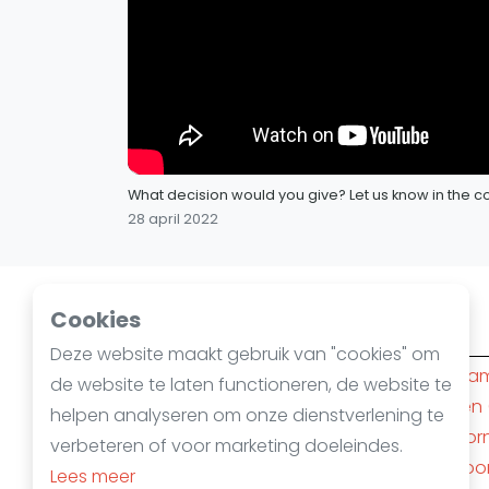
What decision would you give? Let us know in the co
28 april 2022
Cookies
Squashsteden
Deze website maakt gebruik van "cookies" om
Amsterdam
(10)
Rotterda
de website te laten functioneren, de website te
Den Haag
(6)
Nijmegen
helpen analyseren om onze dienstverlening te
's-Hertogenbosch
(4)
Apeldoor
verbeteren of voor marketing doeleindes.
Almere
(3)
Amersfoo
Lees meer