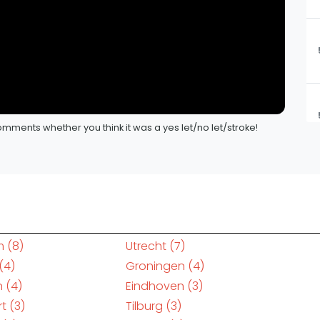
mments whether you think it was a yes let/no let/stroke!
m
(8)
Utrecht
(7)
(4)
Groningen
(4)
n
(4)
Eindhoven
(3)
rt
(3)
Tilburg
(3)