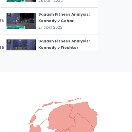
28 april 2022
Squash Fitness Analysis:
58
Kennedy v Gohar
27 april 2022
Squash Fitness Analysis:
59
Kennedy v Fiechter
20 april 2022
Squash Fitness Analysis:
60
Makin v Gawad
13 april 2022
Squash Fitness Analysis:
61
Marche v Farag
7 februari 2022
Squash Fitness Analysis:
62
Asal v Farag