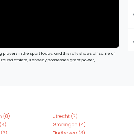
players in the sport today, and this rally shows off some of
all-round athlete, Kennedy possesses great power,
m
(8)
Utrecht
(7)
(4)
Groningen
(4)
(3)
Eindhoven
(3)