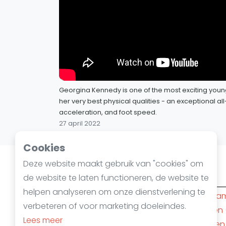
Georgina Kennedy is one of the most exciting young 
her very best physical qualities - an exceptional 
acceleration, and foot speed.
27 april 2022
Cookies
Deze website maakt gebruik van "cookies" om
Squashsteden
de website te laten functioneren, de website te
helpen analyseren om onze dienstverlening te
Amsterdam
(10)
Rotterda
verbeteren of voor marketing doeleindes.
Den Haag
(6)
Nijmegen
Lees meer
Apeldoorn
(4)
Mechelen