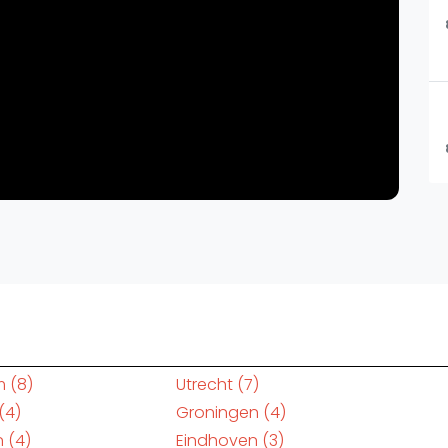
m
(8)
Utrecht
(7)
(4)
Groningen
(4)
n
(4)
Eindhoven
(3)