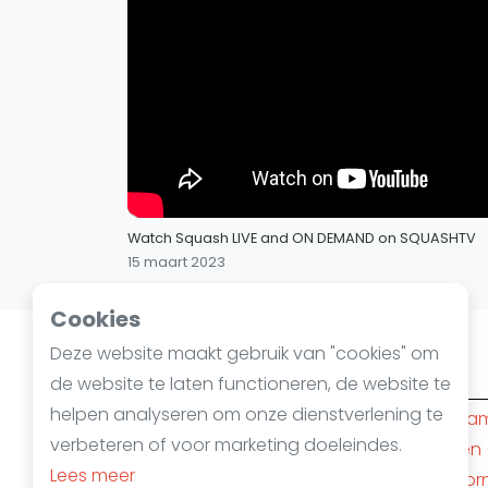
Watch Squash LIVE and ON DEMAND on SQUASHTV
15 maart 2023
Cookies
Deze website maakt gebruik van "cookies" om
Squashsteden
de website te laten functioneren, de website te
helpen analyseren om onze dienstverlening te
Amsterdam
(10)
Rotterda
verbeteren of voor marketing doeleindes.
Den Haag
(6)
Nijmegen
Lees meer
's-Hertogenbosch
(4)
Apeldoor