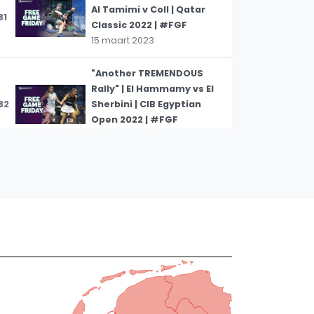
Al Tamimi v Coll | Qatar
81
Classic 2022 | #FGF
15 maart 2023
"Another TREMENDOUS
Rally" | El Hammamy vs El
82
Sherbini | CIB Egyptian
Open 2022 | #FGF
24 februari 2023
"Brutal 2nd Game” | Ma.
Elshorbagy v Marche | J.P.
83
Morgan Tournament of
Champions 2023 #FGF
24 februari 2023