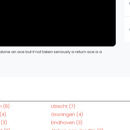
 alone an ace but if not taken seriously a return ace is a
m
(8)
Utrecht
(7)
(4)
Groningen
(4)
(3)
Eindhoven
(3)