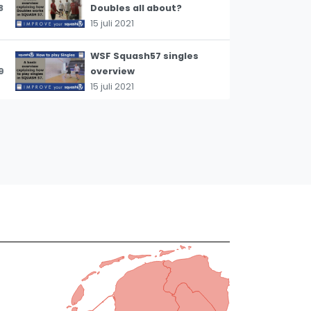
8
Doubles all about?
15 juli 2021
WSF Squash57 singles
9
overview
15 juli 2021
The Mike Gregory
backhand dropshot
10
(Squash57)
16 januari 2021
The Corkscrew -
11
Squash57
13 januari 2021
Coaches Corner: the
'scuzzer' by LUKE BISHOP
12
(Finnish subtitles)
27 november 2020