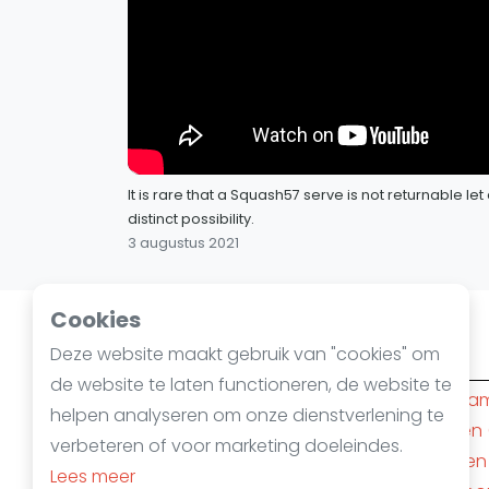
It is rare that a Squash57 serve is not returnable let
distinct possibility.
3 augustus 2021
Cookies
Squashsteden
Deze website maakt gebruik van "cookies" om
de website te laten functioneren, de website te
Amsterdam
(10)
Rotterda
helpen analyseren om onze dienstverlening te
Den Haag
(6)
Nijmegen
verbeteren of voor marketing doeleindes.
Apeldoorn
(4)
Mechelen
Lees meer