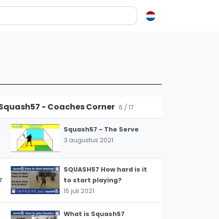
The Squash57 Ball - BLUE
4
or BLACK
28 februari 2022
en over squash
Doubles Deception
starring (amongst
ash?
others): LUKE BISHOP;
e op letten als je een racket koopt
5
AMBER MARSHALL; MARK
squash zo leuk?
FULLER
Squash57 - Coaches Corner
8 december 2021
6 / 17
elen
Squash57 - The Serve
ieken in squash
3 augustus 2021
ket vinden
tiek
SQUASH57 How hard is it
gon
7
to start playing?
15 juli 2021
What is Squash57