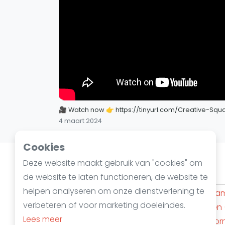
🎥 Watch now 👉 https://tinyurl.com/Creative-Squ
4 maart 2024
Cookies
Deze website maakt gebruik van "cookies" om
Squashsteden
de website te laten functioneren, de website te
helpen analyseren om onze dienstverlening te
Amsterdam
(10)
Rotterda
verbeteren of voor marketing doeleindes.
Den Haag
(6)
Nijmegen
Lees meer
's-Hertogenbosch
(4)
Apeldoor