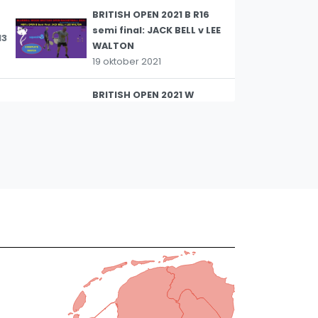
BRITISH OPEN 2021 B R16
semi final: JACK BELL v LEE
13
WALTON
19 oktober 2021
BRITISH OPEN 2021 W
Semi-Final: FIONA
14
MOVERLY v AMBER
MARSHALL
19 oktober 2021
BRITISH OPEN 2021 W
Quarter-Final: KATIE
15
WELLS v MATILDA
PARSLOW
19 oktober 2021
BRITISH OPEN 2021 M
Semi-Final: NICK
16
MATTHEW v LUKE BISHOP