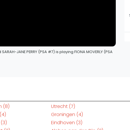
nd SARAH-JANE PERRY (PSA #7) is playing FIONA MOVERLY (PSA
m
(8)
Utrecht
(7)
(4)
Groningen
(4)
(3)
Eindhoven
(3)