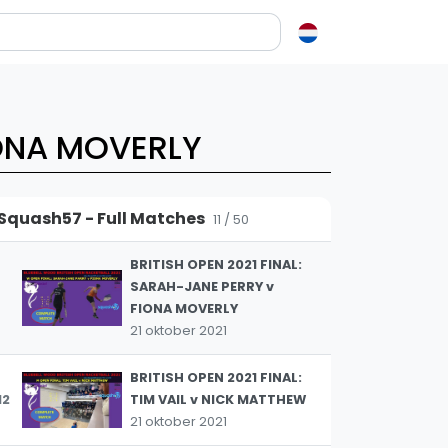
BRITISH OPEN 2021 O40
FINAL: PAUL NORTON v
9
CHRIS GRAY
en over squash
22 oktober 2021
ash?
IONA MOVERLY
BRITISH OPEN 2021 O60
e op letten als je een racket koopt
Semi Final: MIKE PHILLIPS v
10
squash zo leuk?
YAK LATIF
Squash57 - Full Matches
22 oktober 2021
11 / 50
elen
BRITISH OPEN 2021 FINAL:
ieken in squash
SARAH-JANE PERRY v
ket vinden
FIONA MOVERLY
tiek
21 oktober 2021
gon
BRITISH OPEN 2021 FINAL:
12
TIM VAIL v NICK MATTHEW
21 oktober 2021