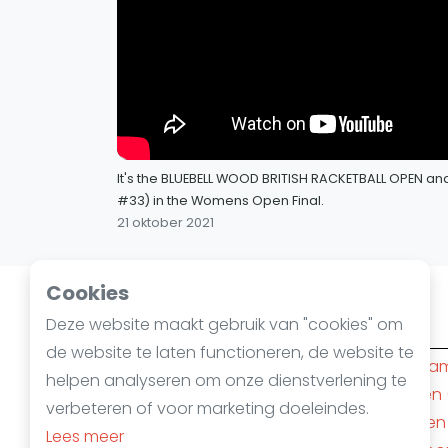
It's the BLUEBELL WOOD BRITISH RACKETBALL OPEN a
#33) in the Womens Open Final.
21 oktober 2021
Cookies
Squashsteden
Deze website maakt gebruik van "cookies" om
de website te laten functioneren, de website te
Amsterdam
(10)
Rotterda
helpen analyseren om onze dienstverlening te
Den Haag
(6)
Nijmegen
verbeteren of voor marketing doeleindes.
Apeldoorn
(4)
Mechelen
Lees meer