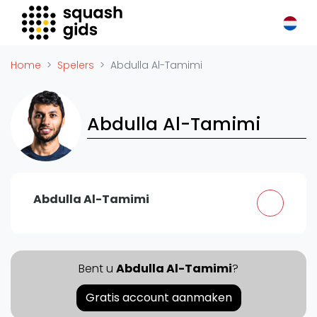
Squash Gids
Locaties
Home
Spelers
Abdulla Al-Tamimi
Organisaties
Winkels
Abdulla Al-Tamimi
Merken
Trainers
Reserveringssystemen
Overige
Abdulla Al-Tamimi
Podcasts
Zakelijk
Adverteren
Bent u
Abdulla Al-Tamimi
?
Vacatures
Gratis account aanmaken
Video's