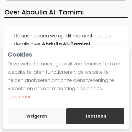
Laatste
Over Abdulla Al-Tamimi
Alles
SBN Eredivisie
Helaas hebben we op dit moment niet alle
Agenda
details over
Abdulla Al-Tamimi
beschikbaar op . In de wereld van squash,
Cookies
Squash
waar elk talent zijn eigen unieke verhaal van
Deze website maakt gebruik van "cookies" om de
Squash Amsterdam
precisie, passie en doorzettingsvermogen
website te laten functioneren, de website te
Squash Rotterdam
heeft, is Abdulla Al-Tamimi ongetwijfeld een
helpen analyseren om onze dienstverlening te
Squash Den Haag
speler met zijn eigen boeiende reis.
verbeteren of voor marketing doeleindes.
Squash Utrecht
Lees meer
Hoewel specifieke informatie over Abdulla Al-
Squash Nijmegen
Tamimi's prestaties, achtergrond en carrière
Squash Apeldoorn
Weigeren
Toestaan
hoogtepunten tijdelijk ontbreekt, biedt onze
Ranglijsten
website een schat aan informatie over de