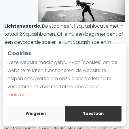
Laatste
Alles
Lichtenvoorde
. De stad heeft 1 squashlocatie met in
SBN Eredivisie
totaal 2 Squashbanen. Of je nu een beginner bent of
Agenda
een gevorderde speler, je kunt Squash spelen in
Lichtenvoorde en eenvoudig een baan reserveren.
Cookies
Squash
Deze website maakt gebruik van "cookies" om de
Lichtenvoorde biedt een divers aanbod aan
Squash Amsterdam
website te laten functioneren, de website te
Squashbanen. Alle Squashbanen in Lichtenvoorde
Squash Rotterdam
helpen analyseren om onze dienstverlening te
zijn indoor.
Squash Den Haag
verbeteren of voor marketing doeleindes.
Squash Utrecht
Lees meer
Squashbanen in Lichtenvoorde
zijn ideaal voor
Squash Nijmegen
iedereen die deze trend wil uitproberen of zijn
Squash Apeldoorn
vaardigheden wil verbeteren. Of het nu gaat om
Weigeren
Toestaan
Ranglijsten
training, informele wedstrijden of competities,
Lichtenvoorde is een ideale plek om in de wereld van