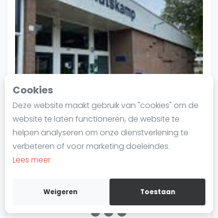
Laatste
Alles
SBN Eredivisie
Agenda
Cookies
Squash
Deze website maakt gebruik van "cookies" om de
Squash Amsterdam
Sporthal De Schutskamp
website te laten functioneren, de website te
's-Hertogenbosch
Squash Rotterdam
helpen analyseren om onze dienstverlening te
3 Banen
Squash Den Haag
verbeteren of voor marketing doeleindes.
Squash Utrecht
Bekijk locatie
Lees meer
Squash Nijmegen
Squash Apeldoorn
Weigeren
Toestaan
Ranglijsten