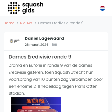
Squash Gids
Locaties
Home
Nieuws
Dames Eredivisie ronde 9
Organisaties
Winkels
Daniel Lagewaard
Merken
28 maart 2024
108
Trainers
Dames Eredivisie ronde 9
Reserveringssystemen
Overige
Drama en Euforie in ronde 9 van de dames
Eredivisie gisteren, toen Squash Utrecht hun
Podcasts
voorsprong van 10 punten zag verdampen door
Zakelijk
een enorme 2-11 nederlaag tegen Frans Otten
Adverteren
Stadion.
Vacatures
Video's