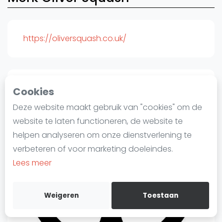
Laatste
Alles
https://oliversquash.co.uk/
SBN Eredivisie
Agenda
Cookies
Squash
Deze website maakt gebruik van "cookies" om de
Squash Amsterdam
website te laten functioneren, de website te
Squash Rotterdam
helpen analyseren om onze dienstverlening te
Squash Den Haag
verbeteren of voor marketing doeleindes.
Squash Utrecht
Lees meer
Squash Nijmegen
Squash Apeldoorn
Weigeren
Toestaan
Ranglijsten