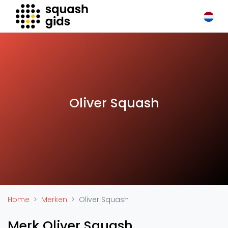
Squash Gids
Locaties
Organisaties
Winkels
Merken
Oliver Squash
Trainers
Reserveringssystemen
Overige
Podcasts
Zakelijk
Adverteren
Home
Merken
Oliver Squash
Vacatures
Merk Oliver Squash
Video's