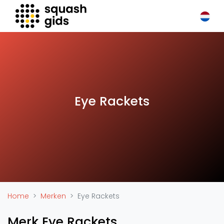
Squash Gids
Locaties
Organisaties
Winkels
Merken
Eye Rackets
Trainers
Reserveringssystemen
Overige
Podcasts
Zakelijk
Adverteren
Home
Merken
Eye Rackets
Vacatures
Merk Eye Rackets
Video's