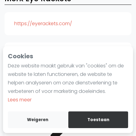
Laatste
Alles
https://eyerackets.com/
SBN Eredivisie
Agenda
Cookies
Squash
Deze website maakt gebruik van "cookies" om de
Squash Amsterdam
website te laten functioneren, de website te
Squash Rotterdam
helpen analyseren om onze dienstverlening te
Squash Den Haag
verbeteren of voor marketing doeleindes.
Squash Utrecht
Lees meer
Squash Nijmegen
Squash Apeldoorn
Weigeren
Toestaan
Ranglijsten