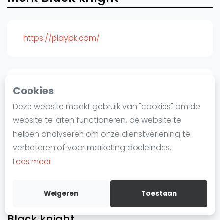
Laatste
Alles
https://playbk.com/
SBN Eredivisie
Agenda
Cookies
Squash
Deze website maakt gebruik van "cookies" om de
Squash Amsterdam
website te laten functioneren, de website te
Squash Rotterdam
helpen analyseren om onze dienstverlening te
Squash Den Haag
verbeteren of voor marketing doeleindes.
Squash Utrecht
Lees meer
Squash Nijmegen
Squash Apeldoorn
Weigeren
Toestaan
Ranglijsten
Black knight