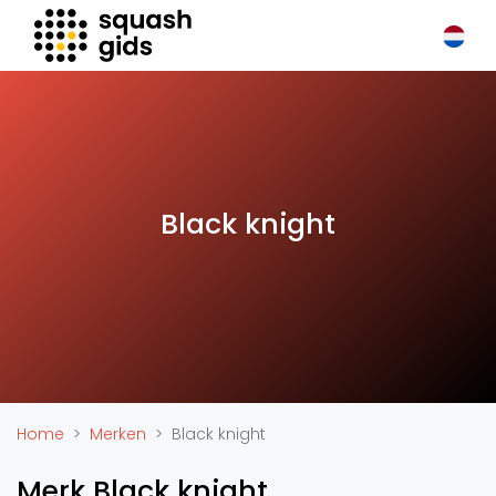
Squash Gids
Locaties
Organisaties
Winkels
Merken
Black knight
Trainers
Reserveringssystemen
Overige
Podcasts
Zakelijk
Adverteren
Home
Merken
Black knight
Vacatures
Merk Black knight
Video's