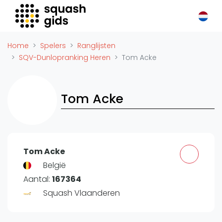
Squash Gids
Locaties
Home
Spelers
Ranglijsten
Organisaties
SQV-Dunlopranking Heren
Tom Acke
Winkels
Merken
Tom Acke
Trainers
Reserveringssystemen
Overige
Podcasts
Tom Acke
Zakelijk
België
Aantal:
167364
Adverteren
Squash Vlaanderen
Vacatures
Video's