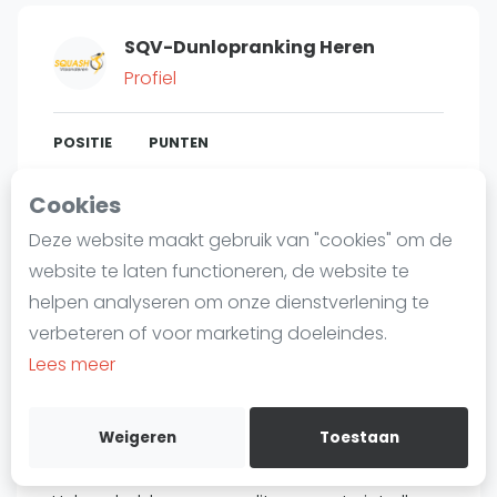
Laatste
SQV-Dunlopranking Heren
Alles
Profiel
SBN Eredivisie
Agenda
POSITIE
PUNTEN
111
3.380
#
5
Cookies
Squash
Deze website maakt gebruik van "cookies" om de
Squash Amsterdam
website te laten functioneren, de website te
Squash Rotterdam
Bent u
Tom Acke
?
helpen analyseren om onze dienstverlening te
Squash Den Haag
verbeteren of voor marketing doeleindes.
Gratis account aanmaken
Squash Utrecht
Lees meer
Squash Nijmegen
Over Tom Acke
Squash Apeldoorn
Weigeren
Toestaan
Ranglijsten