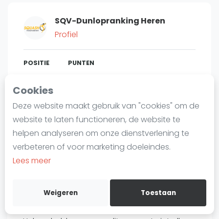
Laatste
SQV-Dunlopranking Heren
Alles
Profiel
SBN Eredivisie
Agenda
POSITIE
PUNTEN
59
4.167
#
3
Cookies
Squash
Deze website maakt gebruik van "cookies" om de
Squash Amsterdam
website te laten functioneren, de website te
Squash Rotterdam
Bent u
Thomas Van Riet
?
helpen analyseren om onze dienstverlening te
Squash Den Haag
verbeteren of voor marketing doeleindes.
Gratis account aanmaken
Squash Utrecht
Lees meer
Squash Nijmegen
Over Thomas Van Riet
Squash Apeldoorn
Weigeren
Toestaan
Ranglijsten