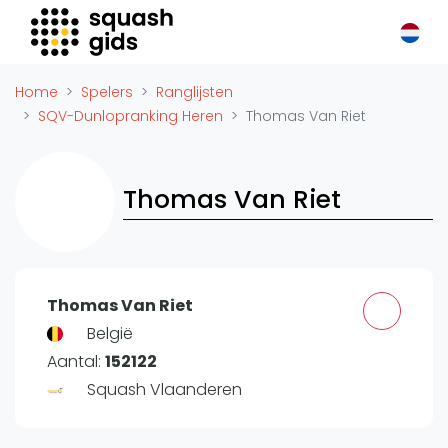
Squash Gids
Locaties
Home
Spelers
Ranglijsten
Organisaties
SQV-Dunlopranking Heren
Thomas Van Riet
Winkels
Merken
Thomas Van Riet
Trainers
Reserveringssystemen
Overige
Podcasts
Thomas Van Riet
Zakelijk
België
Aantal:
152122
Adverteren
Squash Vlaanderen
Vacatures
Video's