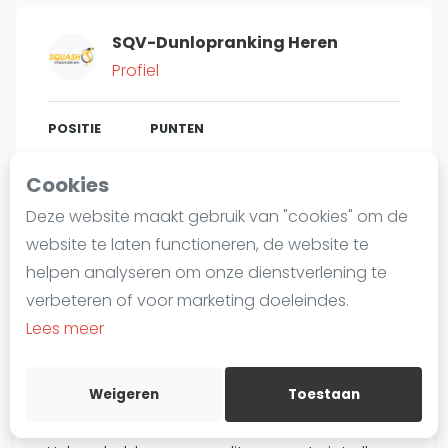
Laatste
SQV-Dunlopranking Heren
Alles
Profiel
SBN Eredivisie
Agenda
POSITIE
PUNTEN
318
1.455
#
3
Cookies
Squash
Deze website maakt gebruik van "cookies" om de
Squash Amsterdam
website te laten functioneren, de website te
Squash Rotterdam
Bent u
Stef Van Gils
?
helpen analyseren om onze dienstverlening te
Squash Den Haag
verbeteren of voor marketing doeleindes.
Gratis account aanmaken
Squash Utrecht
Lees meer
Squash Nijmegen
Over Stef Van Gils
Squash Apeldoorn
Weigeren
Toestaan
Ranglijsten