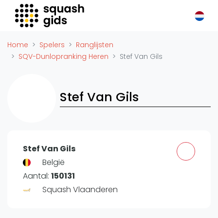
Squash Gids
Locaties
Home
Spelers
Ranglijsten
Organisaties
SQV-Dunlopranking Heren
Stef Van Gils
Winkels
Merken
Stef Van Gils
Trainers
Reserveringssystemen
Overige
Podcasts
Stef Van Gils
Zakelijk
België
Aantal:
150131
Adverteren
Squash Vlaanderen
Vacatures
Video's