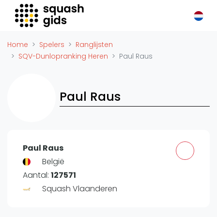
Squash Gids
Locaties
Home
Spelers
Ranglijsten
Organisaties
SQV-Dunlopranking Heren
Paul Raus
Winkels
Merken
Paul Raus
Trainers
Reserveringssystemen
Overige
Podcasts
Paul Raus
Zakelijk
België
Aantal:
127571
Adverteren
Squash Vlaanderen
Vacatures
Video's