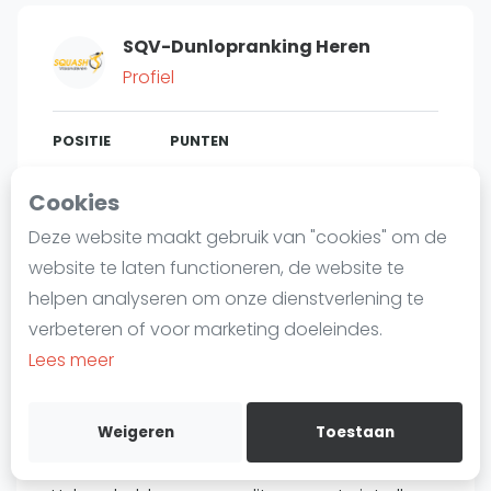
Laatste
SQV-Dunlopranking Heren
Alles
Profiel
SBN Eredivisie
Agenda
POSITIE
PUNTEN
228
2.165
#
4
Cookies
Squash
Deze website maakt gebruik van "cookies" om de
Squash Amsterdam
website te laten functioneren, de website te
Squash Rotterdam
Bent u
Paul Raus
?
helpen analyseren om onze dienstverlening te
Squash Den Haag
verbeteren of voor marketing doeleindes.
Gratis account aanmaken
Squash Utrecht
Lees meer
Squash Nijmegen
Over Paul Raus
Squash Apeldoorn
Weigeren
Toestaan
Ranglijsten