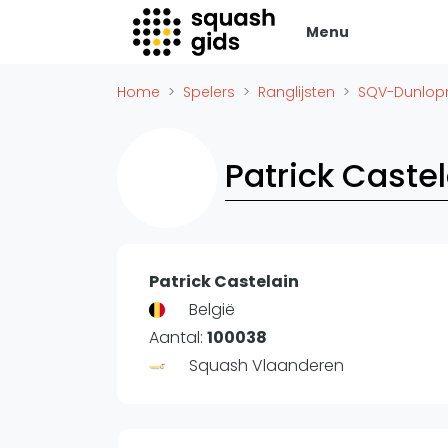
Menu
Squash Gids
Zak
Home
Spelers
Ranglijsten
SQV-Dunlopr
Locaties
Adverte
Organisaties
Vacatur
Patrick Caste
Winkels
Vid
Merken
Laatste
Trainers
Alles
Reserveringssystemen
Patrick Castelain
SBN Ered
Overige
België
Podcasts
Aantal:
100038
Ag
Squash Vlaanderen