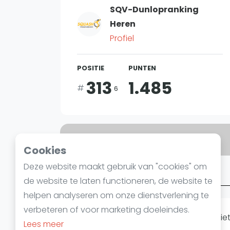
SQV-Dunlopranking
Heren
Profiel
POSITIE
PUNTEN
313
1.485
#
6
Bent u
Patrick Castelain
?
Cookies
Deze website maakt gebruik van "cookies" om
Over Patrick Castelain
de website te laten functioneren, de website te
helpen analyseren om onze dienstverlening te
verbeteren of voor marketing doeleindes.
Helaas hebben we op dit moment niet 
Lees meer