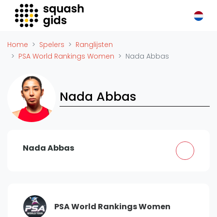
Squash Gids
Locaties
Home
Spelers
Ranglijsten
Organisaties
PSA World Rankings Women
Nada Abbas
Winkels
Merken
Nada Abbas
Trainers
Reserveringssystemen
Overige
Podcasts
Nada Abbas
Zakelijk
Adverteren
Vacatures
PSA World Rankings Women
Video's