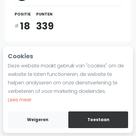
Laatste
POSITIE
PUNTEN
Alles
18
339
#
SBN Eredivisie
Agenda
Bent u
Nada Abbas
?
Cookies
Squash
Deze website maakt gebruik van "cookies" om de
Gratis account aanmaken
Squash Amsterdam
website te laten functioneren, de website te
Squash Rotterdam
helpen analyseren om onze dienstverlening te
Over Nada Abbas
Squash Den Haag
verbeteren of voor marketing doeleindes.
Squash Utrecht
Lees meer
Squash Nijmegen
Helaas hebben we op dit moment niet alle
Squash Apeldoorn
Weigeren
Toestaan
details over
Nada Abbas
beschikbaar op . In
Ranglijsten
de wereld van squash, waar elk talent zijn