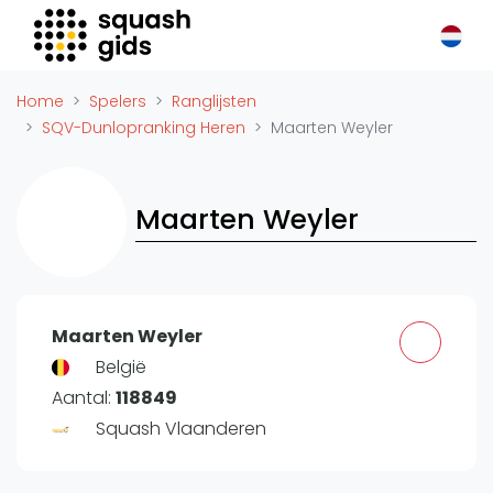
Squash Gids
Locaties
Home
Spelers
Ranglijsten
Organisaties
SQV-Dunlopranking Heren
Maarten Weyler
Winkels
Merken
Maarten Weyler
Trainers
Reserveringssystemen
Overige
Podcasts
Maarten Weyler
Zakelijk
België
Aantal:
118849
Adverteren
Squash Vlaanderen
Vacatures
Video's