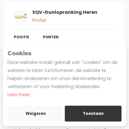
Laatste
SQV-Dunlopranking Heren
Alles
Profiel
SBN Eredivisie
Agenda
POSITIE
PUNTEN
612
365
#
8
Cookies
Squash
Deze website maakt gebruik van "cookies" om de
Squash Amsterdam
website te laten functioneren, de website te
Squash Rotterdam
Bent u
Maarten Weyler
?
helpen analyseren om onze dienstverlening te
Squash Den Haag
verbeteren of voor marketing doeleindes.
Gratis account aanmaken
Squash Utrecht
Lees meer
Squash Nijmegen
Over Maarten Weyler
Squash Apeldoorn
Weigeren
Toestaan
Ranglijsten