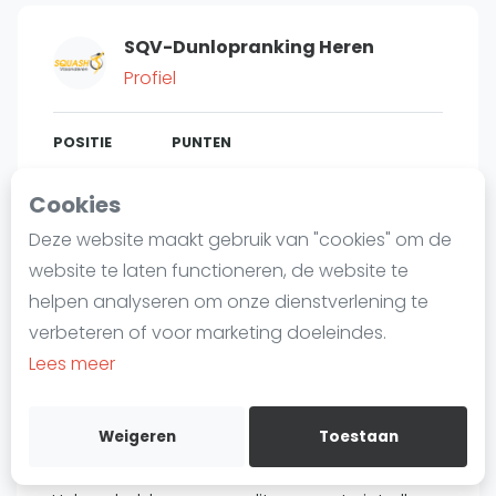
Laatste
SQV-Dunlopranking Heren
Alles
Profiel
SBN Eredivisie
Agenda
POSITIE
PUNTEN
671
190
#
47
Cookies
Squash
Deze website maakt gebruik van "cookies" om de
Squash Amsterdam
website te laten functioneren, de website te
Squash Rotterdam
Bent u
Maarten Minne
?
helpen analyseren om onze dienstverlening te
Squash Den Haag
verbeteren of voor marketing doeleindes.
Gratis account aanmaken
Squash Utrecht
Lees meer
Squash Nijmegen
Over Maarten Minne
Squash Apeldoorn
Weigeren
Toestaan
Ranglijsten