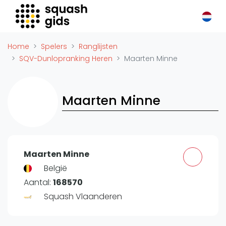
Squash Gids
Locaties
Home
Spelers
Ranglijsten
Organisaties
SQV-Dunlopranking Heren
Maarten Minne
Winkels
Merken
Maarten Minne
Trainers
Reserveringssystemen
Overige
Podcasts
Maarten Minne
Zakelijk
België
Aantal:
168570
Adverteren
Squash Vlaanderen
Vacatures
Video's