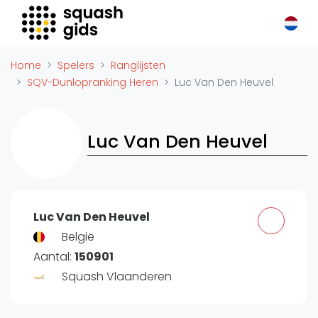
Squash Gids
Locaties
Home
Spelers
Ranglijsten
Organisaties
SQV-Dunlopranking Heren
Luc Van Den Heuvel
Winkels
Merken
Luc Van Den Heuvel
Trainers
Reserveringssystemen
Overige
Podcasts
Luc Van Den Heuvel
Zakelijk
België
Aantal:
150901
Adverteren
Squash Vlaanderen
Vacatures
Video's