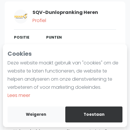
Laatste
SQV-Dunlopranking Heren
Alles
Profiel
SBN Eredivisie
Agenda
POSITIE
PUNTEN
474
735
#
3
Cookies
Squash
Deze website maakt gebruik van "cookies" om de
Squash Amsterdam
website te laten functioneren, de website te
Squash Rotterdam
Bent u
Luc Van Den Heuvel
?
helpen analyseren om onze dienstverlening te
Squash Den Haag
verbeteren of voor marketing doeleindes.
Gratis account aanmaken
Squash Utrecht
Lees meer
Squash Nijmegen
Over Luc Van Den Heuvel
Squash Apeldoorn
Weigeren
Toestaan
Ranglijsten