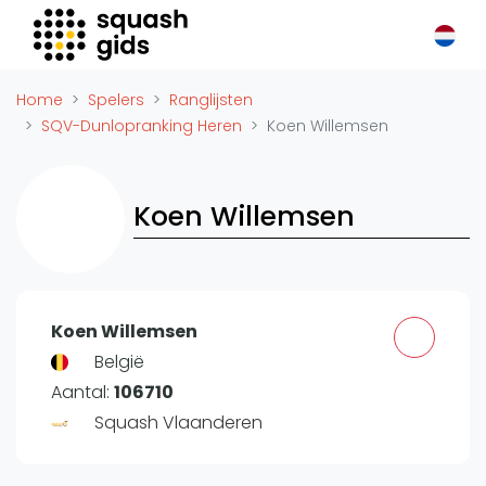
Squash Gids
Locaties
Home
Spelers
Ranglijsten
Organisaties
SQV-Dunlopranking Heren
Koen Willemsen
Winkels
Merken
Koen Willemsen
Trainers
Reserveringssystemen
Overige
Podcasts
Koen Willemsen
Zakelijk
België
Aantal:
106710
Adverteren
Squash Vlaanderen
Vacatures
Video's