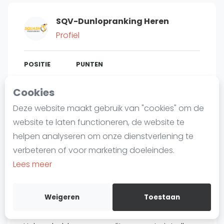
Laatste
SQV-Dunlopranking Heren
Alles
Profiel
SBN Eredivisie
Agenda
POSITIE
PUNTEN
149
2.940
#
4
Cookies
Squash
Deze website maakt gebruik van "cookies" om de
Squash Amsterdam
website te laten functioneren, de website te
Squash Rotterdam
Bent u
Koen Willemsen
?
helpen analyseren om onze dienstverlening te
Squash Den Haag
verbeteren of voor marketing doeleindes.
Gratis account aanmaken
Squash Utrecht
Lees meer
Squash Nijmegen
Over Koen Willemsen
Squash Apeldoorn
Weigeren
Toestaan
Ranglijsten