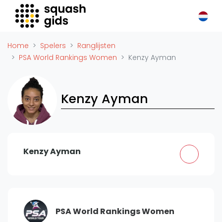
Squash Gids
Locaties
Home
Spelers
Ranglijsten
Organisaties
PSA World Rankings Women
Kenzy Ayman
Winkels
Merken
Kenzy Ayman
Trainers
Reserveringssystemen
Overige
Podcasts
Kenzy Ayman
Zakelijk
Adverteren
Vacatures
PSA World Rankings Women
Video's