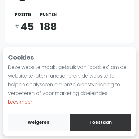
Laatste
POSITIE
PUNTEN
Alles
45
188
#
SBN Eredivisie
Agenda
Bent u
Kenzy Ayman
?
Cookies
Squash
Deze website maakt gebruik van "cookies" om de
Gratis account aanmaken
Squash Amsterdam
website te laten functioneren, de website te
Squash Rotterdam
helpen analyseren om onze dienstverlening te
Over Kenzy Ayman
Squash Den Haag
verbeteren of voor marketing doeleindes.
Squash Utrecht
Lees meer
Squash Nijmegen
Helaas hebben we op dit moment niet alle
Squash Apeldoorn
Weigeren
Toestaan
details over
Kenzy Ayman
beschikbaar op .
Ranglijsten
In de wereld van squash, waar elk talent zijn