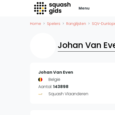
Menu
Squash Gids
Zak
Home
Spelers
Ranglijsten
SQV-Dunlopr
Locaties
Adverte
Organisaties
Vacatur
Johan Van Ev
Winkels
Vid
Merken
Laatste
Trainers
Alles
Reserveringssystemen
Johan Van Even
SBN Ered
Overige
België
Podcasts
Aantal:
143898
Ag
Squash Vlaanderen