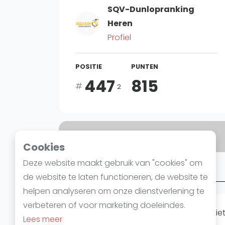
SQV-Dunlopranking
Heren
Profiel
POSITIE
PUNTEN
447
815
#
2
Bent u
Johan Van Even
?
Cookies
Deze website maakt gebruik van "cookies" om
Over Johan Van Even
de website te laten functioneren, de website te
helpen analyseren om onze dienstverlening te
verbeteren of voor marketing doeleindes.
Helaas hebben we op dit moment niet 
Lees meer