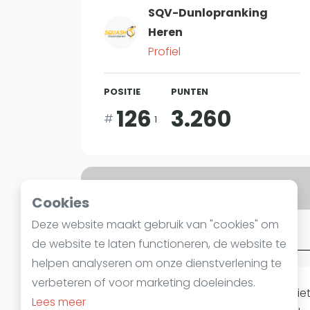
SQV-Dunlopranking
Heren
Profiel
POSITIE
PUNTEN
126
3.260
#
1
Bent u
Jelle Fondu
?
Cookies
Deze website maakt gebruik van "cookies" om
Over Jelle Fondu
de website te laten functioneren, de website te
helpen analyseren om onze dienstverlening te
verbeteren of voor marketing doeleindes.
Helaas hebben we op dit moment niet 
Lees meer