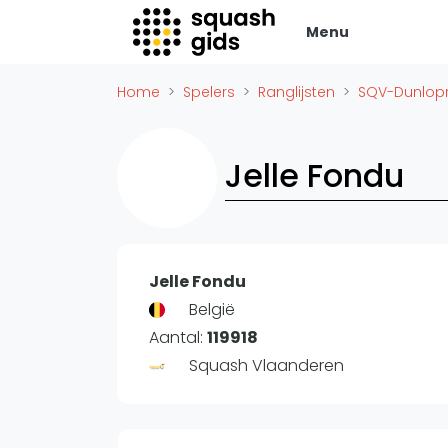
Menu
Squash Gids
Zak
Home
Spelers
Ranglijsten
SQV-Dunlopr
Locaties
Adverte
Organisaties
Vacatur
Jelle Fondu
Winkels
Vid
Merken
Laatste
Trainers
Alles
Reserveringssystemen
Jelle Fondu
SBN Ered
Overige
België
Podcasts
Aantal:
119918
Ag
Squash Vlaanderen