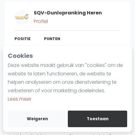
Laatste
SQV-Dunlopranking Heren
Alles
Profiel
SBN Eredivisie
Agenda
POSITIE
PUNTEN
317
1.465
#
5
Cookies
Squash
Deze website maakt gebruik van "cookies" om de
Squash Amsterdam
website te laten functioneren, de website te
Squash Rotterdam
Bent u
Geza Boel
?
helpen analyseren om onze dienstverlening te
Squash Den Haag
verbeteren of voor marketing doeleindes.
Gratis account aanmaken
Squash Utrecht
Lees meer
Squash Nijmegen
Over Geza Boel
Squash Apeldoorn
Weigeren
Toestaan
Ranglijsten