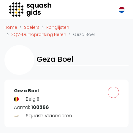
Squash Gids
Locaties
Home
Spelers
Ranglijsten
Organisaties
SQV-Dunlopranking Heren
Geza Boel
Winkels
Merken
Geza Boel
Trainers
Reserveringssystemen
Overige
Podcasts
Geza Boel
Zakelijk
België
Aantal:
100266
Adverteren
Squash Vlaanderen
Vacatures
Video's