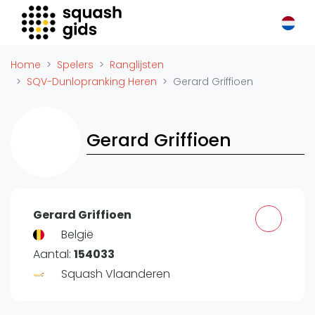
Squash Gids
Locaties
Home
Spelers
Ranglijsten
Organisaties
SQV-Dunlopranking Heren
Gerard Griffioen
Winkels
Merken
Gerard Griffioen
Trainers
Reserveringssystemen
Overige
Podcasts
Gerard Griffioen
Zakelijk
België
Aantal:
154033
Adverteren
Squash Vlaanderen
Vacatures
Video's