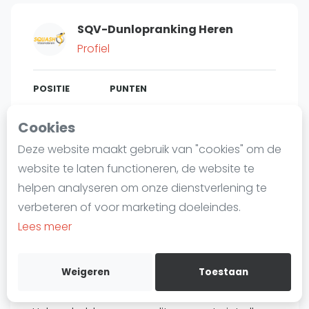
Laatste
SQV-Dunlopranking Heren
Alles
Profiel
SBN Eredivisie
Agenda
POSITIE
PUNTEN
447
815
#
5
Cookies
Squash
Deze website maakt gebruik van "cookies" om de
Squash Amsterdam
website te laten functioneren, de website te
Squash Rotterdam
Bent u
Gerard Griffioen
?
helpen analyseren om onze dienstverlening te
Squash Den Haag
verbeteren of voor marketing doeleindes.
Gratis account aanmaken
Squash Utrecht
Lees meer
Squash Nijmegen
Over Gerard Griffioen
Squash Apeldoorn
Weigeren
Toestaan
Ranglijsten