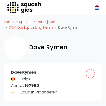
Squash Gids
Locaties
Home
Spelers
Ranglijsten
Organisaties
SQV-Dunlopranking Heren
Dave Rymen
Winkels
Merken
Dave Rymen
Trainers
Reserveringssystemen
Overige
Podcasts
Dave Rymen
Zakelijk
België
Aantal:
167980
Adverteren
Squash Vlaanderen
Vacatures
Video's