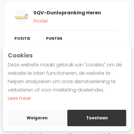
Laatste
SQV-Dunlopranking Heren
Alles
Profiel
SBN Eredivisie
Agenda
POSITIE
PUNTEN
395
1.020
#
1
Cookies
Squash
Deze website maakt gebruik van "cookies" om de
Squash Amsterdam
website te laten functioneren, de website te
Squash Rotterdam
Bent u
Dave Rymen
?
helpen analyseren om onze dienstverlening te
Squash Den Haag
verbeteren of voor marketing doeleindes.
Gratis account aanmaken
Squash Utrecht
Lees meer
Squash Nijmegen
Over Dave Rymen
Squash Apeldoorn
Weigeren
Toestaan
Ranglijsten