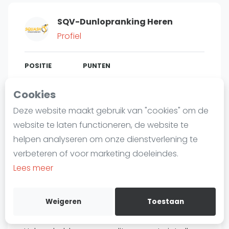
Laatste
SQV-Dunlopranking Heren
Alles
Profiel
SBN Eredivisie
Agenda
POSITIE
PUNTEN
440
830
#
4
Cookies
Squash
Deze website maakt gebruik van "cookies" om de
Squash Amsterdam
website te laten functioneren, de website te
Squash Rotterdam
Bent u
Christoffel Janssens
?
helpen analyseren om onze dienstverlening te
Squash Den Haag
verbeteren of voor marketing doeleindes.
Gratis account aanmaken
Squash Utrecht
Lees meer
Squash Nijmegen
Over Christoffel Janssens
Squash Apeldoorn
Weigeren
Toestaan
Ranglijsten