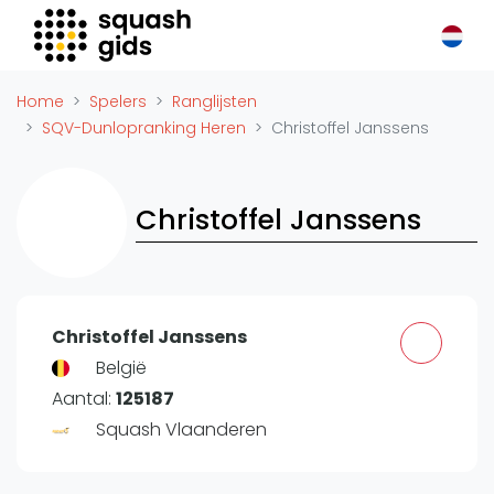
Squash Gids
Locaties
Home
Spelers
Ranglijsten
Organisaties
SQV-Dunlopranking Heren
Christoffel Janssens
Winkels
Merken
Christoffel Janssens
Trainers
Reserveringssystemen
Overige
Podcasts
Christoffel Janssens
Zakelijk
België
Aantal:
125187
Adverteren
Squash Vlaanderen
Vacatures
Video's