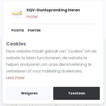
Laatste
SQV-Dunlopranking Heren
Alles
Profiel
SBN Eredivisie
Agenda
POSITIE
PUNTEN
5
5.752
#
1
Cookies
Squash
Deze website maakt gebruik van "cookies" om de
Squash Amsterdam
website te laten functioneren, de website te
Squash Rotterdam
Bent u
Bjarne Schaillee
?
helpen analyseren om onze dienstverlening te
Squash Den Haag
verbeteren of voor marketing doeleindes.
Gratis account aanmaken
Squash Utrecht
Lees meer
Squash Nijmegen
Over Bjarne Schaillee
Squash Apeldoorn
Weigeren
Toestaan
Ranglijsten