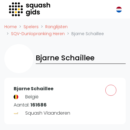
Squash Gids
Locaties
Home
Spelers
Ranglijsten
Organisaties
SQV-Dunlopranking Heren
Bjarne Schaillee
Winkels
Merken
Bjarne Schaillee
Trainers
Reserveringssystemen
Overige
Podcasts
Bjarne Schaillee
Zakelijk
België
Aantal:
161686
Adverteren
Squash Vlaanderen
Vacatures
Video's