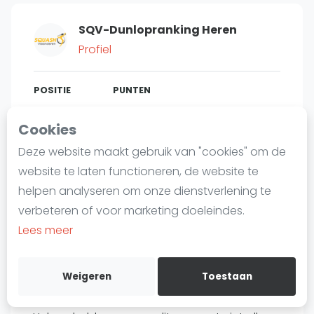
Laatste
SQV-Dunlopranking Heren
Alles
Profiel
SBN Eredivisie
Agenda
POSITIE
PUNTEN
882
0
#
17
Cookies
Squash
Deze website maakt gebruik van "cookies" om de
Squash Amsterdam
website te laten functioneren, de website te
Squash Rotterdam
Bent u
Babacar Diagne
?
helpen analyseren om onze dienstverlening te
Squash Den Haag
verbeteren of voor marketing doeleindes.
Gratis account aanmaken
Squash Utrecht
Lees meer
Squash Nijmegen
Over Babacar Diagne
Squash Apeldoorn
Weigeren
Toestaan
Ranglijsten