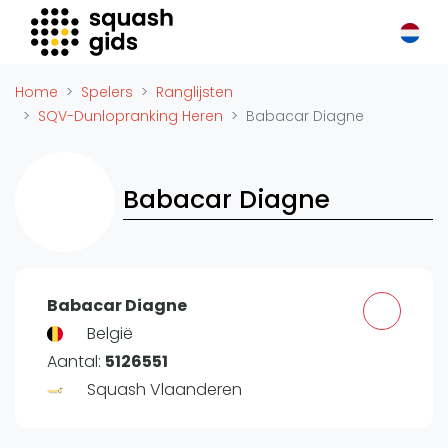
Squash Gids
Locaties
Home
Spelers
Ranglijsten
Organisaties
SQV-Dunlopranking Heren
Babacar Diagne
Winkels
Merken
Babacar Diagne
Trainers
Reserveringssystemen
Overige
Podcasts
Babacar Diagne
Zakelijk
België
Aantal:
5126551
Adverteren
Squash Vlaanderen
Vacatures
Video's