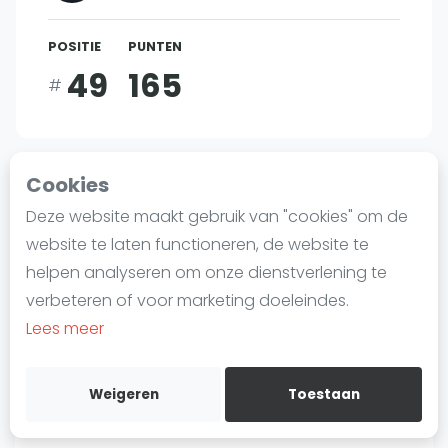
Laatste
POSITIE
PUNTEN
Alles
49
165
#
SBN Eredivisie
Agenda
Bent u
Andrew Douglas
?
Cookies
Squash
Deze website maakt gebruik van "cookies" om de
Gratis account aanmaken
Squash Amsterdam
website te laten functioneren, de website te
Squash Rotterdam
helpen analyseren om onze dienstverlening te
Over Andrew Douglas
Squash Den Haag
verbeteren of voor marketing doeleindes.
Squash Utrecht
Lees meer
Squash Nijmegen
Helaas hebben we op dit moment niet alle
Squash Apeldoorn
Weigeren
Toestaan
details over
Andrew Douglas
beschikbaar
Ranglijsten
op . In de wereld van squash, waar elk talent