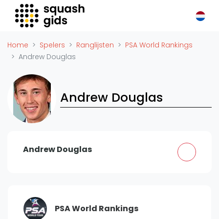
Squash Gids
Locaties
Home
Spelers
Ranglijsten
PSA World Rankings
Organisaties
Andrew Douglas
Winkels
Merken
Andrew Douglas
Trainers
Reserveringssystemen
Overige
Podcasts
Andrew Douglas
Zakelijk
Adverteren
Vacatures
PSA World Rankings
Video's