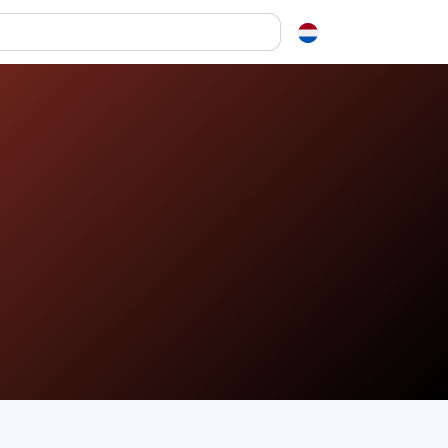
en over squash
ash?
e op letten als je een racket koopt
squash zo leuk?
elen
ieken in squash
ket vinden
tiek
gon