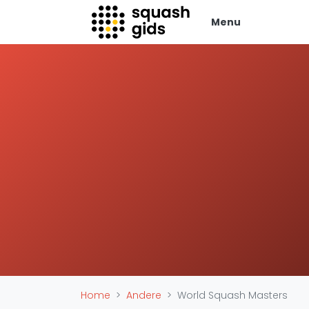
Menu
Squash Gids
Zak
Locaties
Adverte
Organisaties
Vacatur
Winkels
Vid
Merken
Laatste
Trainers
Alles
Reserveringssystemen
SBN Ered
Overige
Podcasts
Ag
Home
Andere
World Squash Masters