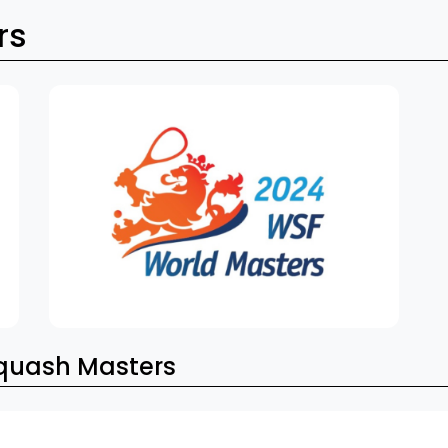
rs
quash Masters