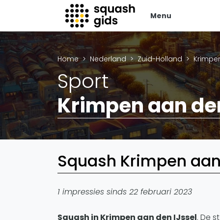
Menu
Squash Gids
Zak
Home
Nederland
Zuid-Holland
Krimpen
Locaties
Adverte
Sport
Organisaties
Vacatur
Winkels
Krimpen aan den
Vid
Merken
Laatste
Trainers
Alles
Reserveringssystemen
SBN Ered
Overige
Squash Krimpen aan 
Podcasts
Ag
1 impressies sinds 22 februari 2023
Squash in Krimpen aan den IJssel
. De s