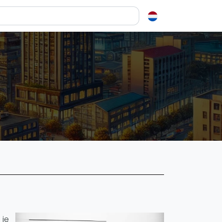
en over squash
ash?
e op letten als je een racket koopt
squash zo leuk?
elen
ieken in squash
ket vinden
tiek
gon
 je