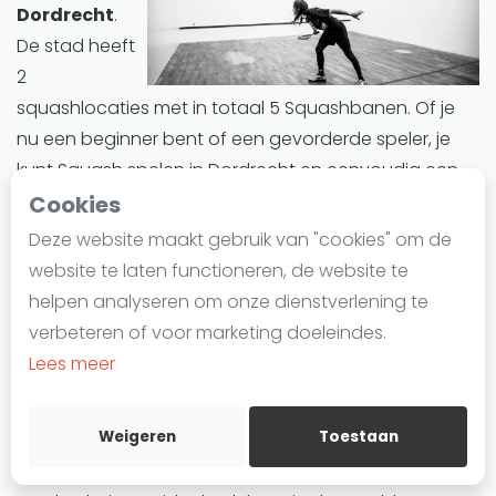
Dordrecht
.
Laatste
De stad heeft
Alles
2
SBN Eredivisie
squashlocaties met in totaal 5 Squashbanen. Of je
nu een beginner bent of een gevorderde speler, je
Agenda
kunt Squash spelen in Dordrecht en eenvoudig een
baan reserveren.
Cookies
Squash
Deze website maakt gebruik van "cookies" om de
Squash Amsterdam
Dordrecht biedt een divers aanbod aan
website te laten functioneren, de website te
Squash Rotterdam
Squashbanen. Alle Squashbanen in Dordrecht zijn
helpen analyseren om onze dienstverlening te
indoor.
Squash Den Haag
verbeteren of voor marketing doeleindes.
Squash Utrecht
Lees meer
Squashbanen in Dordrecht
zijn ideaal voor
Squash Nijmegen
iedereen die deze trend wil uitproberen of zijn
Squash Apeldoorn
Weigeren
Toestaan
vaardigheden wil verbeteren. Of het nu gaat om
Ranglijsten
training, informele wedstrijden of competities,