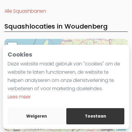
Laatste
Alle Squashbanen
Alles
Squashlocaties in Woudenberg
SBN Eredivisie
Agenda
+
Cookies
Squash
−
Deze website maakt gebruik van "cookies" om de
Squash Amsterdam
website te laten functioneren, de website te
Squash Rotterdam
helpen analyseren om onze dienstverlening te
Squash Den Haag
verbeteren of voor marketing doeleindes.
Squash Utrecht
Lees meer
Squash Nijmegen
Squash Apeldoorn
Weigeren
Toestaan
Ranglijsten
Leaflet