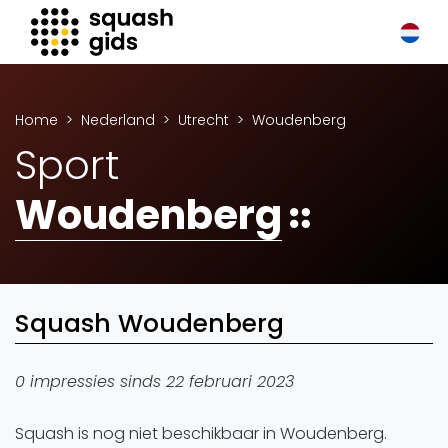
Squash Gids
Locaties
Organisaties
Home
Nederland
Utrecht
Woudenberg
Winkels
Sport
Merken
Woudenberg
Trainers
Reserveringssystemen
Overige
Podcasts
Squash Woudenberg
Zakelijk
Adverteren
0 impressies sinds 22 februari 2023
Vacatures
Squash is nog niet beschikbaar in Woudenberg.
Video's