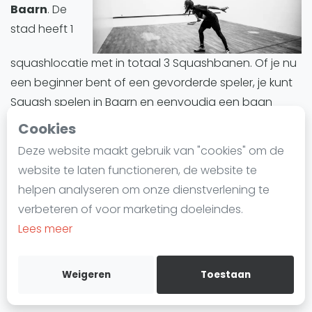
Baarn
. De
Laatste
stad heeft 1
Alles
squashlocatie met in totaal 3 Squashbanen. Of je nu
SBN Eredivisie
een beginner bent of een gevorderde speler, je kunt
Agenda
Squash spelen in Baarn en eenvoudig een baan
reserveren.
Cookies
Squash
Deze website maakt gebruik van "cookies" om de
Baarn biedt een divers aanbod aan Squashbanen.
Squash Amsterdam
website te laten functioneren, de website te
Alle Squashbanen in Baarn zijn indoor.
Squash Rotterdam
helpen analyseren om onze dienstverlening te
Squash Den Haag
verbeteren of voor marketing doeleindes.
Squashbanen in Baarn
zijn ideaal voor iedereen die
Squash Utrecht
Lees meer
deze trend wil uitproberen of zijn vaardigheden wil
Squash Nijmegen
verbeteren. Of het nu gaat om training, informele
Squash Apeldoorn
wedstrijden of competities, Baarn is een ideale plek
Weigeren
Toestaan
Ranglijsten
om in de wereld van Squash te duiken.