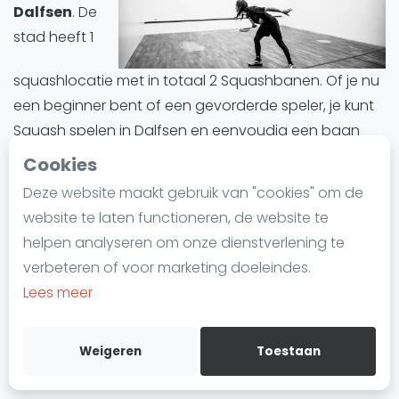
Dalfsen
. De
Laatste
stad heeft 1
Alles
squashlocatie met in totaal 2 Squashbanen. Of je nu
SBN Eredivisie
een beginner bent of een gevorderde speler, je kunt
Agenda
Squash spelen in Dalfsen en eenvoudig een baan
reserveren.
Cookies
Squash
Deze website maakt gebruik van "cookies" om de
Dalfsen biedt een divers aanbod aan Squashbanen.
Squash Amsterdam
website te laten functioneren, de website te
Alle Squashbanen in Dalfsen zijn indoor.
Squash Rotterdam
helpen analyseren om onze dienstverlening te
Squash Den Haag
verbeteren of voor marketing doeleindes.
Squashbanen in Dalfsen
zijn ideaal voor iedereen
Squash Utrecht
Lees meer
die deze trend wil uitproberen of zijn vaardigheden
Squash Nijmegen
wil verbeteren. Of het nu gaat om training, informele
Squash Apeldoorn
wedstrijden of competities, Dalfsen is een ideale plek
Weigeren
Toestaan
Ranglijsten
om in de wereld van Squash te duiken.